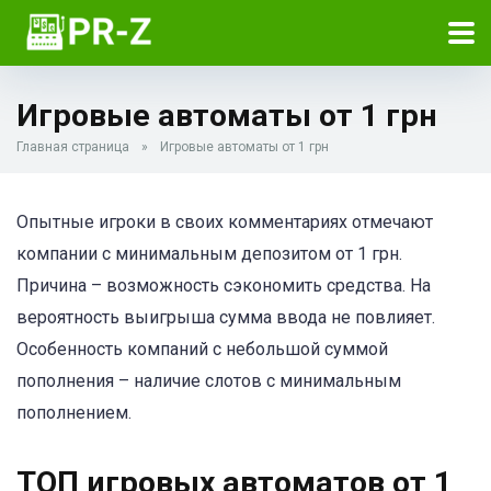
Игровые автоматы от 1 грн
Главная страница
»
Игровые автоматы от 1 грн
Опытные игроки в своих комментариях отмечают
компании с минимальным депозитом от 1 грн.
Причина – возможность сэкономить средства. На
вероятность выигрыша сумма ввода не повлияет.
Особенность компаний с небольшой суммой
пополнения – наличие слотов с минимальным
пополнением.
ТОП игровых автоматов от 1