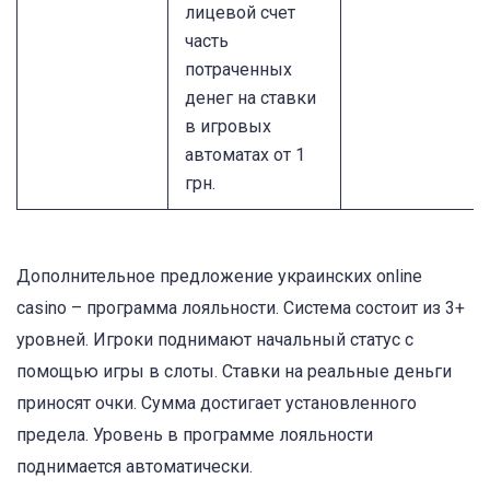
лицевой счет
часть
потраченных
денег на ставки
в игровых
автоматах от 1
грн.
Дополнительное предложение украинских online
casino – программа лояльности. Система состоит из 3+
уровней. Игроки поднимают начальный статус с
помощью игры в слоты. Ставки на реальные деньги
приносят очки. Сумма достигает установленного
предела. Уровень в программе лояльности
поднимается автоматически.