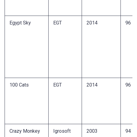
Egypt Sky
EGT
2014
96
100 Cats
EGT
2014
96
Crazy Monkey
Igrosoft
2003
94