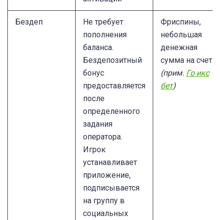
Бездеп
Не требует
Фриспины,
пополнения
небольшая
баланса.
денежная
Бездепозитный
сумма на счет.
бонус
(прим.
Го икс
предоставляется
бет
)
после
определенного
задания
оператора.
Игрок
устанавливает
приложение,
подписывается
на группу в
социальных