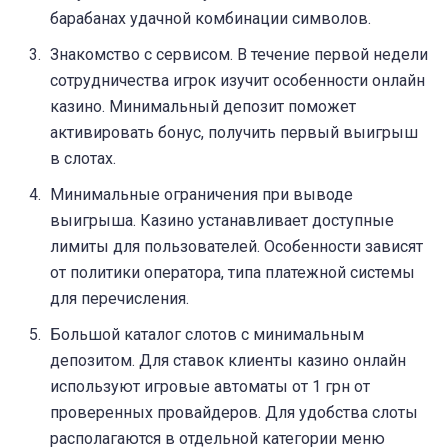
барабанах удачной комбинации символов.
Знакомство с сервисом. В течение первой недели
сотрудничества игрок изучит особенности онлайн
казино. Минимальный депозит поможет
активировать бонус, получить первый выигрыш
в слотах.
Минимальные ограничения при выводе
выигрыша. Казино устанавливает доступные
лимиты для пользователей. Особенности зависят
от политики оператора, типа платежной системы
для перечисления.
Большой каталог слотов с минимальным
депозитом. Для ставок клиенты казино онлайн
используют игровые автоматы от 1 грн от
проверенных провайдеров. Для удобства слоты
располагаются в отдельной категории меню