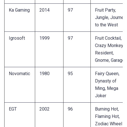
Ka Gaming
2014
97
Fruit Party,
Jungle, Journey
to the West
Igrosoft
1999
97
Fruit Cocktail,
Crazy Monkey,
Resident,
Gnome, Garage
Novomatic
1980
95
Fairy Queen,
Dynasty of
Ming, Mega
Joker
EGT
2002
96
Burning Hot,
Flaming Hot,
Zodiac Wheel