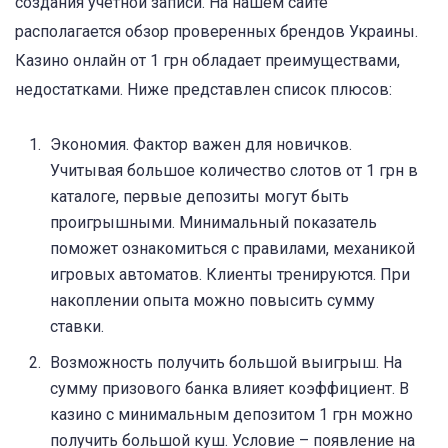
создания учетной записи. На нашем сайте
располагается обзор проверенных брендов Украины.
Казино онлайн от 1 грн обладает преимуществами,
недостатками. Ниже представлен список плюсов:
Экономия. Фактор важен для новичков.
Учитывая большое количество слотов от 1 грн в
каталоге, первые депозиты могут быть
проигрышными. Минимальный показатель
поможет ознакомиться с правилами, механикой
игровых автоматов. Клиенты тренируются. При
накоплении опыта можно повысить сумму
ставки.
Возможность получить большой выигрыш. На
сумму призового банка влияет коэффициент. В
казино с минимальным депозитом 1 грн можно
получить большой куш. Условие – появление на