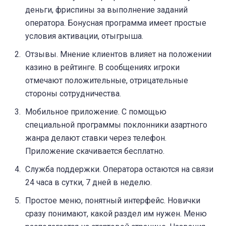
деньги, фриспины за выполнение заданий
оператора. Бонусная программа имеет простые
условия активации, отыгрыша.
Отзывы. Мнение клиентов влияет на положении
казино в рейтинге. В сообщениях игроки
отмечают положительные, отрицательные
стороны сотрудничества.
Мобильное приложение. С помощью
специальной программы поклонники азартного
жанра делают ставки через телефон.
Приложение скачивается бесплатно.
Служба поддержки. Оператора остаются на связи
24 часа в сутки, 7 дней в неделю.
Простое меню, понятный интерфейс. Новички
сразу понимают, какой раздел им нужен. Меню