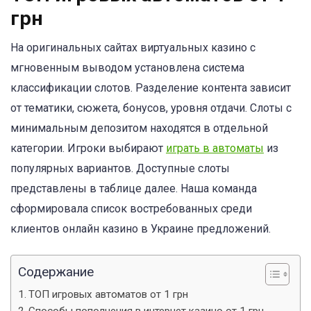
грн
На оригинальных сайтах виртуальных казино с
мгновенным выводом установлена система
классификации слотов. Разделение контента зависит
от тематики, сюжета, бонусов, уровня отдачи. Слоты с
минимальным депозитом находятся в отдельной
категории. Игроки выбирают
играть в автоматы
из
популярных вариантов. Доступные слоты
представлены в таблице далее. Наша команда
сформировала список востребованных среди
клиентов онлайн казино в Украине предложений.
Содержание
ТОП игровых автоматов от 1 грн