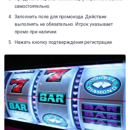
самостоятельно.
Заполнить поле для промокода. Действие
выполнять не обязательно. Игрок указывает
промо при наличии.
Нажать кнопку подтверждения регистрации.